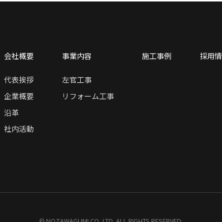
会社概要
事業内容
施工事例
採用情
代表挨拶
左官工事
企業概要
リフォーム工事
沿革
社内活動
© NOZAWAGUMI CO.,LTD. ALL RIGHTS RESERVED.